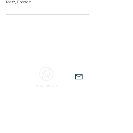
Metz, France
Rejoignez mes réseaux sociaux
Christelle Marck
Coach de vie pour femme à Metz
Contact
Ouverture : Lundi à Jeudi
Horaires d'hiver : 8h00 à 18h00
Consultations à distance
Accueil et rendez-vous en ligne