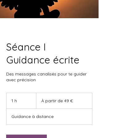
Séance I
Guidance écrite
Des messages canalisés pour te guider
avec précision
À
partir
1 h
1
À partir de 49 €
de
49
euros
Guidance à distance