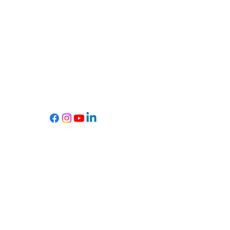
Informations légales
Conditions générales de vente
Mentions légales
Déontologie
FAQ
Copyright © 2026
lachouettemechuchote.com I Tous droits
réservés.